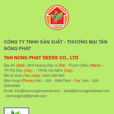
CÔNG TY TNHH SẢN XUẤT - THƯƠNG MẠI TÂN
NÔNG PHÁT
TAN NONG PHAT SEEDS CO., LTD
Địa chỉ
(Add)
: 28/3 Hoàng Diệu 2
(Rd)
- P.Linh Chiểu
(Ward)
–
TP.Thủ Đức
(City)
– TP.Hồ Chí Minh
(City)
.
Mã số thuế
(Tax code)
: 0303 285 900
Điện thoại
(Phone)
:(84) - 028 - 38967844
- Fax:
(84) - 028 -
62840080
Email: info@tannongphatseed.com - sale@tannongphatseed.com
- tannongphat@gmail.com