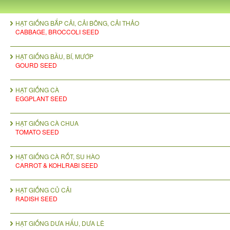
HẠT GIỐNG BẮP CẢI, CẢI BÔNG, CẢI THẢO
CABBAGE, BROCCOLI SEED
HẠT GIỐNG BẦU, BÍ, MƯỚP
GOURD SEED
HẠT GIỐNG CÀ
EGGPLANT SEED
HẠT GIỐNG CÀ CHUA
TOMATO SEED
HẠT GIỐNG CÀ RỐT, SU HÀO
CARROT & KOHLRABI SEED
HẠT GIỐNG CỦ CẢI
RADISH SEED
HẠT GIỐNG DƯA HẤU, DƯA LÊ