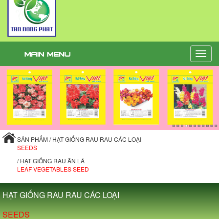
Toggle
naviga
SẢN PHẨM / HẠT GIỐNG RAU RAU CÁC LOẠI
SEEDS
/ HẠT GIỐNG RAU ĂN LÁ
LEAF VEGETABLES SEED
HẠT GIỐNG RAU RAU CÁC LOẠI
SEEDS