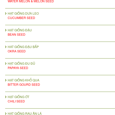
WATER MELON & MELON SEED
HẠT GIỐNG DƯA LEO
CUCUMBER SEED
HẠT GIỐNG ĐẬU
BEAN SEED
HAT GIỐNG ĐẬU BẮP
OKRA SEED
HẠT GIỐNG ĐU ĐỦ
PAPAYA SEED
HẠT GIỐNG KHỔ QUA
BITTER GOURD SEED
HẠT GIỐNG ỚT
CHILI SEED
HẠT GIỐNG RAU ĂN LÁ