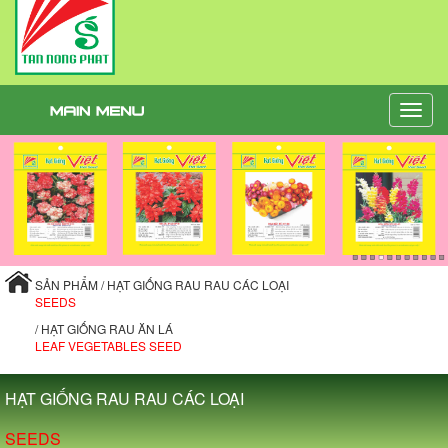
Toggle
naviga
SẢN PHẨM / HẠT GIỐNG RAU RAU CÁC LOẠI
SEEDS
/ HẠT GIỐNG RAU ĂN LÁ
LEAF VEGETABLES SEED
HẠT GIỐNG RAU RAU CÁC LOẠI
SEEDS