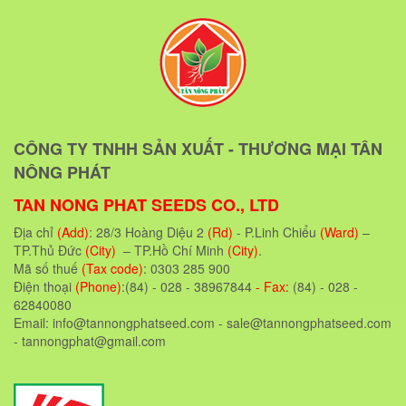
CÔNG TY TNHH SẢN XUẤT - THƯƠNG MẠI TÂN
NÔNG PHÁT
TAN NONG PHAT SEEDS CO., LTD
Địa chỉ
(Add)
: 28/3 Hoàng Diệu 2
(Rd)
- P.Linh Chiểu
(Ward)
–
TP.Thủ Đức
(City)
– TP.Hồ Chí Minh
(City)
.
Mã số thuế
(Tax code)
: 0303 285 900
Điện thoại
(Phone)
:(84) - 028 - 38967844
- Fax:
(84) - 028 -
62840080
Email: info@tannongphatseed.com - sale@tannongphatseed.com
- tannongphat@gmail.com