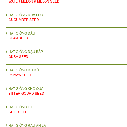
WATER MELON & MELON SEED
HẠT GIỐNG DƯA LEO
CUCUMBER SEED
HẠT GIỐNG ĐẬU
BEAN SEED
HAT GIỐNG ĐẬU BẮP
OKRA SEED
HẠT GIỐNG ĐU ĐỦ
PAPAYA SEED
HẠT GIỐNG KHỔ QUA
BITTER GOURD SEED
HẠT GIỐNG ỚT
CHILI SEED
HẠT GIỐNG RAU ĂN LÁ