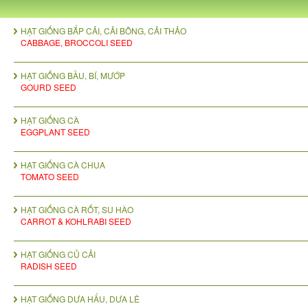
HẠT GIỐNG BẮP CẢI, CẢI BÔNG, CẢI THẢO
CABBAGE, BROCCOLI SEED
HẠT GIỐNG BẦU, BÍ, MƯỚP
GOURD SEED
HẠT GIỐNG CÀ
EGGPLANT SEED
HẠT GIỐNG CÀ CHUA
TOMATO SEED
HẠT GIỐNG CÀ RỐT, SU HÀO
CARROT & KOHLRABI SEED
HẠT GIỐNG CỦ CẢI
RADISH SEED
HẠT GIỐNG DƯA HẤU, DƯA LÊ