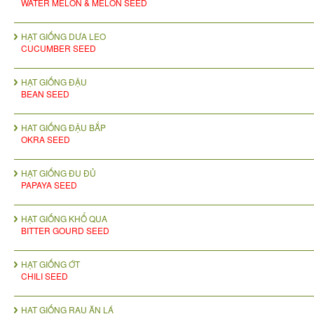
WATER MELON & MELON SEED
HẠT GIỐNG DƯA LEO
CUCUMBER SEED
HẠT GIỐNG ĐẬU
BEAN SEED
HAT GIỐNG ĐẬU BẮP
OKRA SEED
HẠT GIỐNG ĐU ĐỦ
PAPAYA SEED
HẠT GIỐNG KHỔ QUA
BITTER GOURD SEED
HẠT GIỐNG ỚT
CHILI SEED
HẠT GIỐNG RAU ĂN LÁ