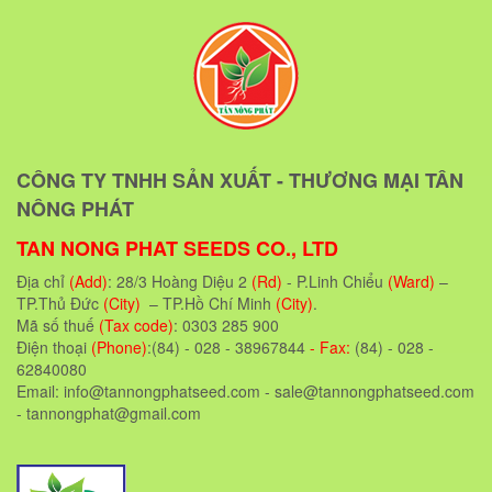
CÔNG TY TNHH SẢN XUẤT - THƯƠNG MẠI TÂN
NÔNG PHÁT
TAN NONG PHAT SEEDS CO., LTD
Địa chỉ
(Add)
: 28/3 Hoàng Diệu 2
(Rd)
- P.Linh Chiểu
(Ward)
–
TP.Thủ Đức
(City)
– TP.Hồ Chí Minh
(City)
.
Mã số thuế
(Tax code)
: 0303 285 900
Điện thoại
(Phone)
:(84) - 028 - 38967844
- Fax:
(84) - 028 -
62840080
Email: info@tannongphatseed.com - sale@tannongphatseed.com
- tannongphat@gmail.com