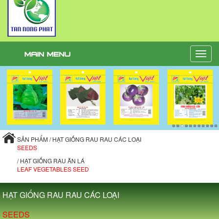
Toggle
naviga
SẢN PHẨM / HẠT GIỐNG RAU RAU CÁC LOẠI
SEEDS
/ HẠT GIỐNG RAU ĂN LÁ
LEAF VEGETABLES SEED
HẠT GIỐNG RAU RAU CÁC LOẠI
SEEDS