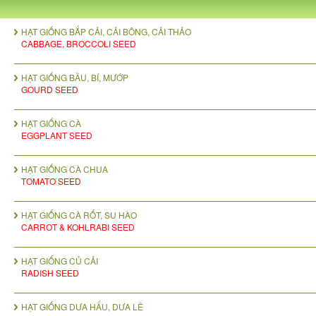
HẠT GIỐNG BẮP CẢI, CẢI BÔNG, CẢI THẢO
CABBAGE, BROCCOLI SEED
HẠT GIỐNG BẦU, BÍ, MƯỚP
GOURD SEED
HẠT GIỐNG CÀ
EGGPLANT SEED
HẠT GIỐNG CÀ CHUA
TOMATO SEED
HẠT GIỐNG CÀ RỐT, SU HÀO
CARROT & KOHLRABI SEED
HẠT GIỐNG CỦ CẢI
RADISH SEED
HẠT GIỐNG DƯA HẤU, DƯA LÊ