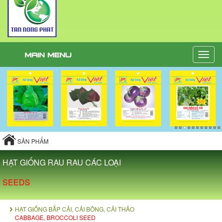
Toggle
naviga
SẢN PHẨM
HẠT GIỐNG RAU RAU CÁC LOẠI
SEEDS
HẠT GIỐNG BẮP CẢI, CẢI BÔNG, CẢI THẢO
CABBAGE, BROCCOLI SEED