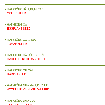
HẠT GIỐNG BẦU, BÍ, MƯỚP
GOURD SEED
HẠT GIỐNG CÀ
EGGPLANT SEED
HẠT GIỐNG CÀ CHUA
TOMATO SEED
HẠT GIỐNG CÀ RỐT, SU HÀO
CARROT & KOHLRABI SEED
HẠT GIỐNG CỦ CẢI
RADISH SEED
HẠT GIỐNG DƯA HẤU, DƯA LÊ
WATER MELON & MELON SEED
HẠT GIỐNG DƯA LEO
CUCUMBER SEED