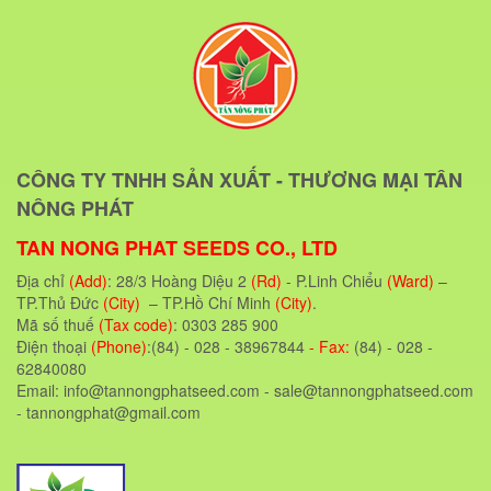
CÔNG TY TNHH SẢN XUẤT - THƯƠNG MẠI TÂN
NÔNG PHÁT
TAN NONG PHAT SEEDS CO., LTD
Địa chỉ
(Add)
: 28/3 Hoàng Diệu 2
(Rd)
- P.Linh Chiểu
(Ward)
–
TP.Thủ Đức
(City)
– TP.Hồ Chí Minh
(City)
.
Mã số thuế
(Tax code)
: 0303 285 900
Điện thoại
(Phone)
:(84) - 028 - 38967844
- Fax:
(84) - 028 -
62840080
Email: info@tannongphatseed.com - sale@tannongphatseed.com
- tannongphat@gmail.com