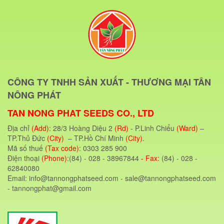
CÔNG TY TNHH SẢN XUẤT - THƯƠNG MẠI TÂN
NÔNG PHÁT
TAN NONG PHAT SEEDS CO., LTD
Địa chỉ
(Add)
: 28/3 Hoàng Diệu 2
(Rd)
- P.Linh Chiểu
(Ward)
–
TP.Thủ Đức
(City)
– TP.Hồ Chí Minh
(City)
.
Mã số thuế
(Tax code)
: 0303 285 900
Điện thoại
(Phone)
:(84) - 028 - 38967844
- Fax:
(84) - 028 -
62840080
Email: info@tannongphatseed.com - sale@tannongphatseed.com
- tannongphat@gmail.com