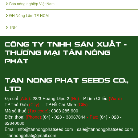
Báo nông nghiệp Việt Nam
ĐH Nông Lâm TP. HCM
TNP
Địa chỉ
(Add)
: 28/3 Hoàng Diệu 2
(Rd)
- P.Linh Chiểu
(Ward)
–
TP.Thủ Đức
(City)
– TP.Hồ Chí Minh
(City)
.
Mã số thuế
(Tax code)
: 0303 285 900
Điện thoại
(Phone)
:(84) - 028 - 38967844
- Fax:
(84) - 028 -
62840080
Email: info@tannongphatseed.com - sale@tannongphatseed.com
- tannongphat@gmail.com