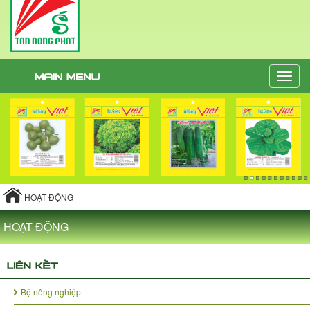
Toggle
naviga
HOẠT ĐỘNG
HOẠT ĐỘNG
Bộ nông nghiệp