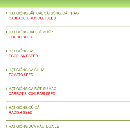
HẠT GIỐNG BẮP CẢI, CẢI BÔNG, CẢI THẢO
CABBAGE, BROCCOLI SEED
HẠT GIỐNG BẦU, BÍ, MƯỚP
GOURD SEED
HẠT GIỐNG CÀ
EGGPLANT SEED
HẠT GIỐNG CÀ CHUA
TOMATO SEED
HẠT GIỐNG CÀ RỐT, SU HÀO
CARROT & KOHLRABI SEED
HẠT GIỐNG CỦ CẢI
RADISH SEED
HẠT GIỐNG DƯA HẤU, DƯA LÊ