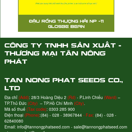
Địa chỉ
(Add)
: 28/3 Hoàng Diệu 2
(Rd)
- P.Linh Chiểu
(Ward)
–
TP.Thủ Đức
(City)
– TP.Hồ Chí Minh
(City)
.
Mã số thuế
(Tax code)
: 0303 285 900
Điện thoại
(Phone)
:(84) - 028 - 38967844
- Fax:
(84) - 028 -
62840080
Email: info@tannongphatseed.com - sale@tannongphatseed.com