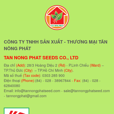
CÔNG TY TNHH SẢN XUẤT - THƯƠNG MẠI TÂN
NÔNG PHÁT
TAN NONG PHAT SEEDS CO., LTD
Địa chỉ
(Add)
: 28/3 Hoàng Diệu 2
(Rd)
- P.Linh Chiểu
(Ward)
–
TP.Thủ Đức
(City)
– TP.Hồ Chí Minh
(City)
.
Mã số thuế
(Tax code)
: 0303 285 900
Điện thoại
(Phone)
:(84) - 028 - 38967844
- Fax:
(84) - 028 -
62840080
Email: info@tannongphatseed.com - sale@tannongphatseed.com
- tannongphat@gmail.com