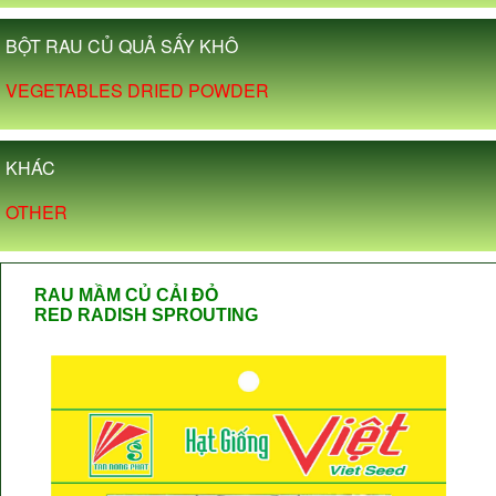
BỘT RAU CỦ QUẢ SẤY KHÔ
VEGETABLES DRIED POWDER
KHÁC
OTHER
RAU MẦM CỦ CẢI ĐỎ
RED RADISH SPROUTING