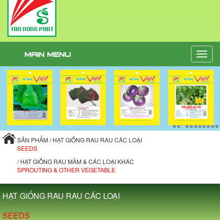
Toggle
naviga
SẢN PHẨM / HẠT GIỐNG RAU RAU CÁC LOẠI
SEEDS
/ HẠT GIỐNG RAU MẦM & CÁC LOẠI KHÁC
SPROUTING & OTHER VEGETABLE
HẠT GIỐNG RAU RAU CÁC LOẠI
SEEDS