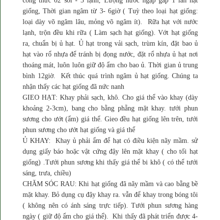
công thức 02 sôi - 3 lạnh, Lượng nước ngập gấp 1 lần hạt
giống, Thời gian ngâm từ 3- 6giờ ( Tuỳ theo loại hạt giống:
loại dày võ ngâm lâu, mỏng võ ngâm ít). Rữa hạt với nước
lạnh, trộn đều khi rữa ( Làm sạch hạt giống). Vớt hạt giống
ra, chuẩn bị ủ hạt. Ủ hạt trong vải sạch, trùm kín, đặt bao ủ
hạt vào rổ nhựa để tránh bị đọng nước, đặt rổ nhựa ủ hạt nơi
thoáng mát, luôn luôn giữ độ ẩm cho bao ủ. Thời gian ủ trung
bình 12giờ. Kết thúc quá trình ngâm ủ hạt giống. Chúng ta
nhận thấy các hạt giống đã nức nanh
GIEO HẠT: Khay phải sạch, khô. Cho giá thể vào khay (dày
khoảng 2-3cm), bang cho bằng phẵng mặt khay. tưới phun
sương cho ướt (ẩm) giá thể. Gieo đều hạt giống lên trên, tưới
phun sương cho ướt hạt giống và giá thể
Ủ KHAY: Khay ủ phải ẩm để hạt có điều kiện nãy mầm. sử
dụng giấy báo hoặc vật cứng đậy lên mặt khay ( cho tối hạt
giống) .Tưới phun sương khi thấy giá thể bi khô ( có thể tưới
sáng, trưa, chiều)
CHĂM SÓC RAU: Khi hạt giống đã nãy mầm và cao bằng bề
mặt khay. Bỏ dụng cụ đậy khay ra. vẫn để khay trong bóng tôi
( không nên có ánh sáng trực tiếp). Tưới phun sương hàng
ngày ( giữ độ ẩm cho giá thể). Khi thấy đã phát triển được 4-