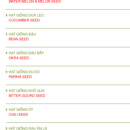
WATER MELON & MELON SEED
HẠT GIỐNG DƯA LEO
CUCUMBER SEED
HẠT GIỐNG ĐẬU
BEAN SEED
HAT GIỐNG ĐẬU BẮP
OKRA SEED
HẠT GIỐNG ĐU ĐỦ
PAPAYA SEED
HẠT GIỐNG KHỔ QUA
BITTER GOURD SEED
HẠT GIỐNG ỚT
CHILI SEED
HẠT GIỐNG RAU ĂN LÁ