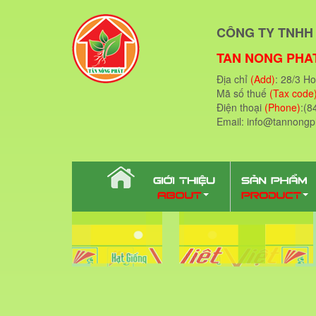
CÔNG TY TNHH 
TAN NONG PHAT
Địa chỉ
(Add)
: 28/3 H
Mã số thuế
(Tax code
Điện thoại
(Phone)
:(8
Email: info@tannong