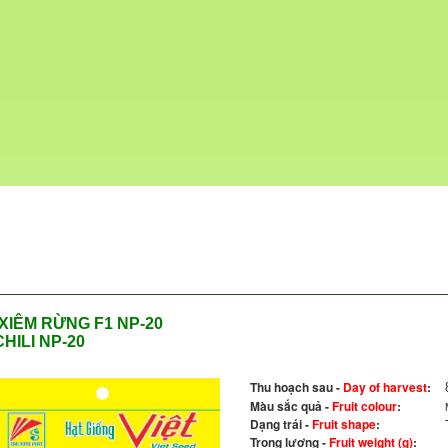
XIÊM RỪNG F1 NP-20
CHILI NP-20
Thu hoạch sau -
Day of harvest
:
Màu sắc quả -
Fruit colour
:
Dạng trái -
Fruit shape
:
Trọng lượng -
Fruit weight (g)
: