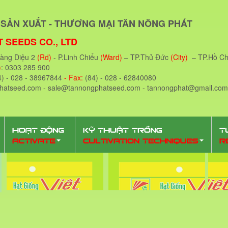
SẢN XUẤT - THƯƠNG MẠI TÂN NÔNG PHÁT
 SEEDS CO., LTD
oàng Diệu 2
(Rd)
- P.Linh Chiểu
(Ward)
– TP.Thủ Đức
(City)
– TP.Hồ Ch
)
: 0303 285 900
4) - 028 - 38967844
- Fax:
(84) - 028 - 62840080
phatseed.com - sale@tannongphatseed.com - tannongphat@gmail.com