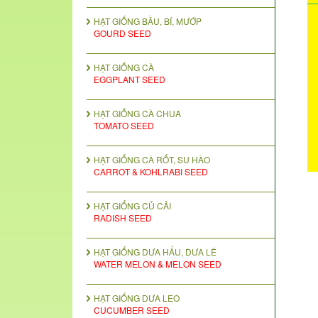
HẠT GIỐNG BẦU, BÍ, MƯỚP
GOURD SEED
HẠT GIỐNG CÀ
EGGPLANT SEED
HẠT GIỐNG CÀ CHUA
TOMATO SEED
HẠT GIỐNG CÀ RỐT, SU HÀO
CARROT & KOHLRABI SEED
HẠT GIỐNG CỦ CẢI
RADISH SEED
HẠT GIỐNG DƯA HẤU, DƯA LÊ
WATER MELON & MELON SEED
HẠT GIỐNG DƯA LEO
CUCUMBER SEED