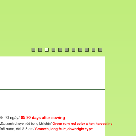
85-90 ngày/
85-90 days after sowing
Màu xanh chuyển đỏ bóng khi chín/
Green turn red color when harvesting
Trái suôn, dài 3-5 cm/
Smooth, long fruit, downright type