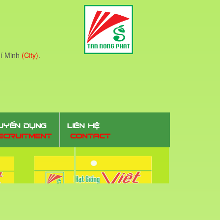
í Minh
(City)
.