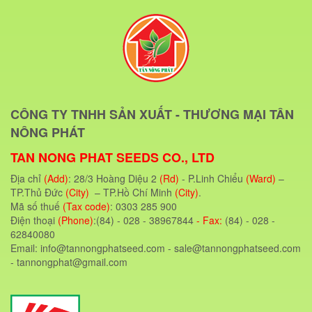
CÔNG TY TNHH SẢN XUẤT - THƯƠNG MẠI TÂN
NÔNG PHÁT
TAN NONG PHAT SEEDS CO., LTD
Địa chỉ
(Add)
: 28/3 Hoàng Diệu 2
(Rd)
- P.Linh Chiểu
(Ward)
–
TP.Thủ Đức
(City)
– TP.Hồ Chí Minh
(City)
.
Mã số thuế
(Tax code)
: 0303 285 900
Điện thoại
(Phone)
:(84) - 028 - 38967844
- Fax:
(84) - 028 -
62840080
Email: info@tannongphatseed.com - sale@tannongphatseed.com
- tannongphat@gmail.com