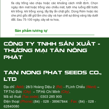
tỉa cây trồng vào chậu hoặc các khoảng cách nhất định. Chọn
ngày râm mát hoặc trồng vào chiều mát, tưới nhẹ luống đất trước
khi trồng. khi trồng xong, lấy tây ấn chặt gốc. Dùng Rơm hoặc rác
che phủ gốc để giữ ẩm cho cây và hạn chế sự đóng váng lớp dưới
đất. Sau 75-100 ngày, cây sẽ ra hoa,
Sản phẩm tương tự
Địa chỉ
(Add)
: 28/3 Hoàng Diệu 2
(Rd)
- P.Linh Chiểu
(Ward)
–
TP.Thủ Đức
(City)
– TP.Hồ Chí Minh
(City)
.
Mã số thuế
(Tax code)
: 0303 285 900
Điện thoại
(Phone)
:(84) - 028 - 38967844
- Fax:
(84) - 028 -
62840080