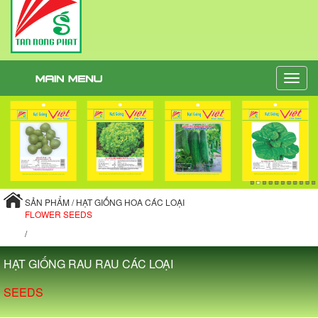
Toggle
naviga
SẢN PHẨM / HẠT GIỐNG HOA CÁC LOẠI
FLOWER SEEDS
/
HẠT GIỐNG RAU RAU CÁC LOẠI
SEEDS