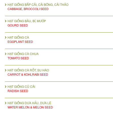
HẠT GIỐNG BẮP CẢI, CẢI BÔNG, CẢI THẢO
CABBAGE, BROCCOLI SEED
HẠT GIỐNG BẦU, BÍ, MƯỚP
GOURD SEED
HẠT GIỐNG CÀ
EGGPLANT SEED
HẠT GIỐNG CÀ CHUA
TOMATO SEED
HẠT GIỐNG CÀ RỐT, SU HÀO
CARROT & KOHLRABI SEED
HẠT GIỐNG CỦ CẢI
RADISH SEED
HẠT GIỐNG DƯA HẤU, DƯA LÊ
WATER MELON & MELON SEED