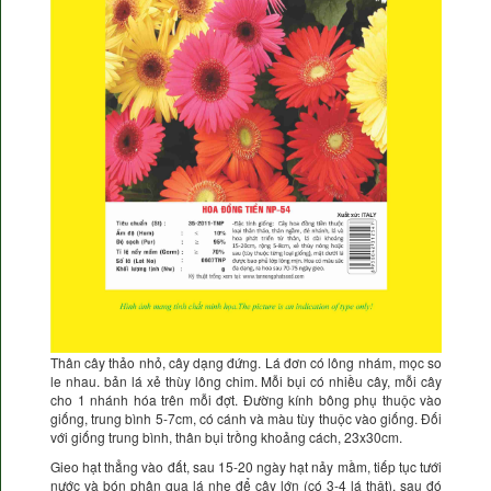
Thân cây thảo nhỏ, cây dạng đứng. Lá đơn có lông nhám, mọc so
le nhau. bản lá xẻ thùy lông chim. Mỗi bụi có nhiều cây, mỗi cây
cho 1 nhánh hóa trên mỗi đợt. Đường kính bông phụ thuộc vào
giống, trung bình 5-7cm, có cánh và màu tùy thuộc vào giống. Đối
với giống trung bình, thân bụi trồng khoảng cách, 23x30cm.
Gieo hạt thẳng vào đất, sau 15-20 ngày hạt nảy mầm, tiếp tục tưới
nước và bón phân qua lá nhẹ để cây lớn (có 3-4 lá thật), sau đó