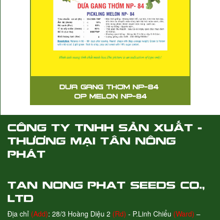
Địa chỉ
(Add)
: 28/3 Hoàng Diệu 2
(Rd)
- P.Linh Chiểu
(Ward)
–