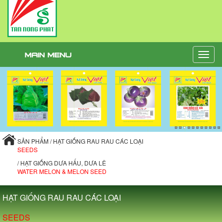
Toggle
naviga
SẢN PHẨM / HẠT GIỐNG RAU RAU CÁC LOẠI
SEEDS
/ HẠT GIỐNG DƯA HẤU, DƯA LÊ
WATER MELON & MELON SEED
HẠT GIỐNG RAU RAU CÁC LOẠI
SEEDS