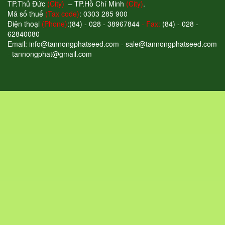
TP.Thủ Đức
(City)
– TP.Hồ Chí Minh
(City)
.
Mã số thuế
(Tax code)
: 0303 285 900
Điện thoại
(Phone)
:(84) - 028 - 38967844
- Fax:
(84) - 028 -
62840080
Email: info@tannongphatseed.com - sale@tannongphatseed.com
- tannongphat@gmail.com