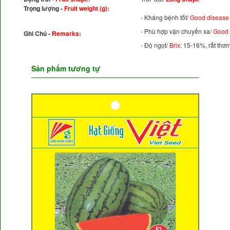
Trọng lượng -
Fruit weight (g)
:
- Kháng bệnh tốt/
Good disease 
- Phù hợp vận chuyển xa/
Good 
Ghi Chú -
Remarks
:
- Độ ngọt/
Brix
: 15-16%, rất thơ
Sản phẩm tương tự