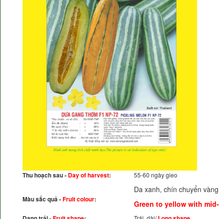
Thu hoạch sau -
Day of harvest
:
55-60 ngày gieo
Da xanh, chín chuyển vàng,
Màu sắc quả -
Fruit colour
:
Green to yellow with mid
Dạng trái -
Fruit shape
:
Trái dài/
Long shape