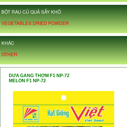
BỘT RAU CỦ QUẢ SẤY KHÔ
VEGETABLES DRIED POWDER
KHÁC
OTHER
DƯA GANG THƠM F1 NP-72
MELON F1 NP-72