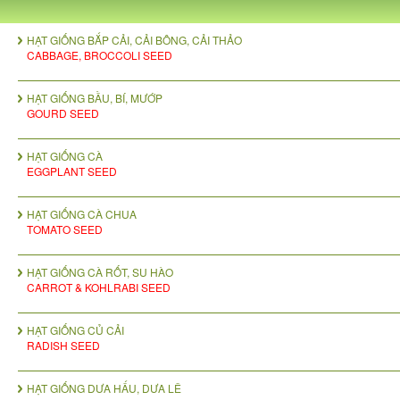
HẠT GIỐNG BẮP CẢI, CẢI BÔNG, CẢI THẢO
CABBAGE, BROCCOLI SEED
HẠT GIỐNG BẦU, BÍ, MƯỚP
GOURD SEED
HẠT GIỐNG CÀ
EGGPLANT SEED
HẠT GIỐNG CÀ CHUA
TOMATO SEED
HẠT GIỐNG CÀ RỐT, SU HÀO
CARROT & KOHLRABI SEED
HẠT GIỐNG CỦ CẢI
RADISH SEED
HẠT GIỐNG DƯA HẤU, DƯA LÊ