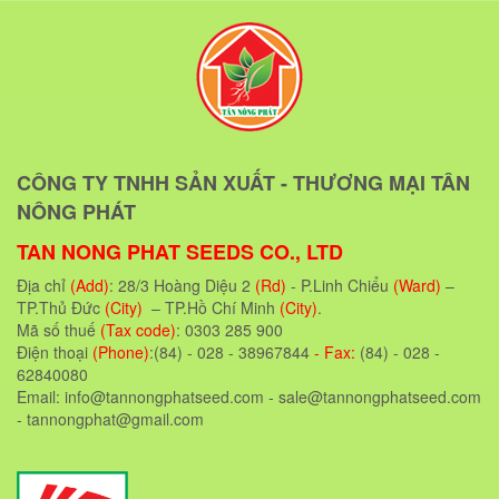
CÔNG TY TNHH SẢN XUẤT - THƯƠNG MẠI TÂN
NÔNG PHÁT
TAN NONG PHAT SEEDS CO., LTD
Địa chỉ
(Add)
: 28/3 Hoàng Diệu 2
(Rd)
- P.Linh Chiểu
(Ward)
–
TP.Thủ Đức
(City)
– TP.Hồ Chí Minh
(City)
.
Mã số thuế
(Tax code)
: 0303 285 900
Điện thoại
(Phone)
:(84) - 028 - 38967844
- Fax:
(84) - 028 -
62840080
Email: info@tannongphatseed.com - sale@tannongphatseed.com
- tannongphat@gmail.com