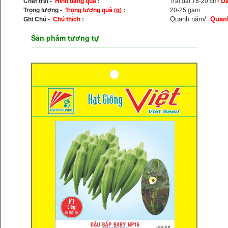
Chất trái -
Hình dạng quả
:
Trái dài 18-20 cm/
Dà
Trọng lượng -
Trọng lượng quả (g)
:
20-25 gam
Ghi Chú -
Chú thích
:
Quanh năm/
Quan
Sản phẩm tương tự