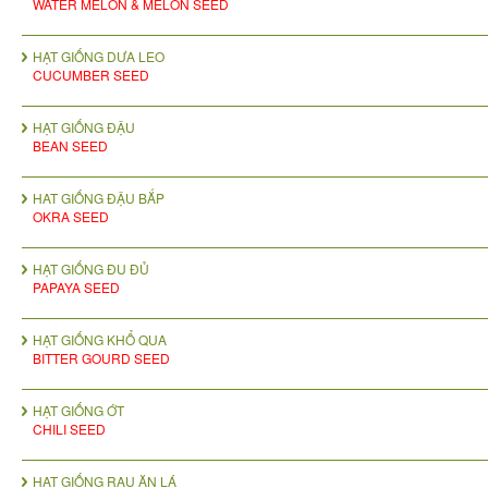
WATER MELON & MELON SEED
HẠT GIỐNG DƯA LEO
CUCUMBER SEED
HẠT GIỐNG ĐẬU
BEAN SEED
HAT GIỐNG ĐẬU BẮP
OKRA SEED
HẠT GIỐNG ĐU ĐỦ
PAPAYA SEED
HẠT GIỐNG KHỔ QUA
BITTER GOURD SEED
HẠT GIỐNG ỚT
CHILI SEED
HẠT GIỐNG RAU ĂN LÁ