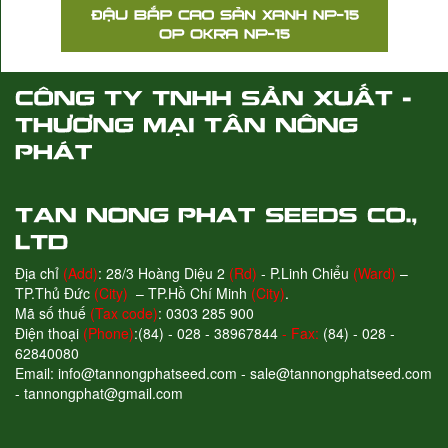
Địa chỉ
(Add)
: 28/3 Hoàng Diệu 2
(Rd)
- P.Linh Chiểu
(Ward)
–
TP.Thủ Đức
(City)
– TP.Hồ Chí Minh
(City)
.
Mã số thuế
(Tax code)
: 0303 285 900
Điện thoại
(Phone)
:(84) - 028 - 38967844
- Fax:
(84) - 028 -
62840080
Email: info@tannongphatseed.com - sale@tannongphatseed.com
- tannongphat@gmail.com