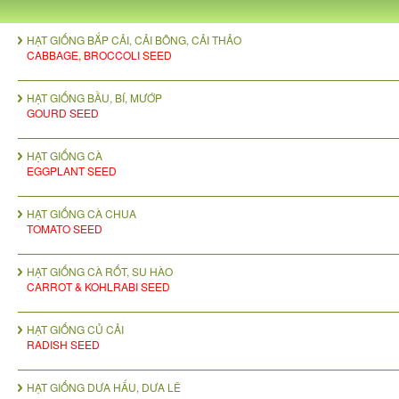
HẠT GIỐNG BẮP CẢI, CẢI BÔNG, CẢI THẢO
CABBAGE, BROCCOLI SEED
HẠT GIỐNG BẦU, BÍ, MƯỚP
GOURD SEED
HẠT GIỐNG CÀ
EGGPLANT SEED
HẠT GIỐNG CÀ CHUA
TOMATO SEED
HẠT GIỐNG CÀ RỐT, SU HÀO
CARROT & KOHLRABI SEED
HẠT GIỐNG CỦ CẢI
RADISH SEED
HẠT GIỐNG DƯA HẤU, DƯA LÊ