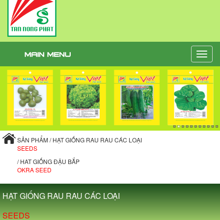
Toggle
naviga
SẢN PHẨM / HẠT GIỐNG RAU RAU CÁC LOẠI
SEEDS
/ HAT GIỐNG ĐẬU BẮP
OKRA SEED
HẠT GIỐNG RAU RAU CÁC LOẠI
SEEDS