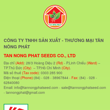
CÔNG TY TNHH SẢN XUẤT - THƯƠNG MẠI TÂN
NÔNG PHÁT
TAN NONG PHAT SEEDS CO., LTD
Địa chỉ
(Add)
: 28/3 Hoàng Diệu 2
(Rd)
- P.Linh Chiểu
(Ward)
–
TP.Thủ Đức
(City)
– TP.Hồ Chí Minh
(City)
.
Mã số thuế
(Tax code)
: 0303 285 900
Điện thoại
(Phone)
:(84) - 028 - 38967844
- Fax:
(84) - 028 -
62840080
Email: info@tannongphatseed.com - sale@tannongphatseed.com
- tannongphat@gmail.com