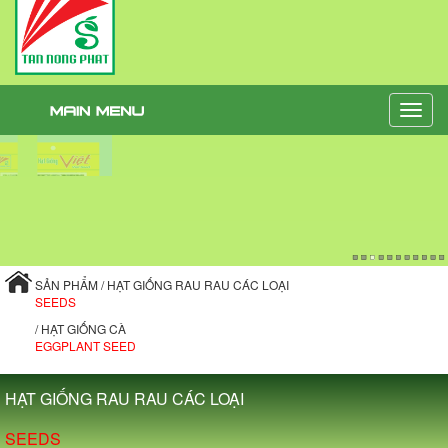
Toggle
naviga
SẢN PHẨM / HẠT GIỐNG RAU RAU CÁC LOẠI
SEEDS
/ HẠT GIỐNG CÀ
EGGPLANT SEED
HẠT GIỐNG RAU RAU CÁC LOẠI
SEEDS