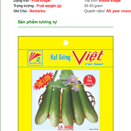
Dạng trái -
Fruit shape
:
Trái tròn/
Round shape
Trọng lượng -
Fruit weight (g)
:
35-50 gram
Ghi Chú -
Remarks
:
Quanh năm/
All year roun
Sản phẩm tương tự