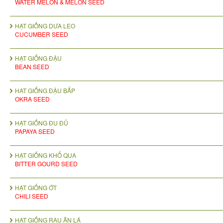
WATER MELON & MELON SEED
HẠT GIỐNG DƯA LEO
CUCUMBER SEED
HẠT GIỐNG ĐẬU
BEAN SEED
HAT GIỐNG ĐẬU BẮP
OKRA SEED
HẠT GIỐNG ĐU ĐỦ
PAPAYA SEED
HẠT GIỐNG KHỔ QUA
BITTER GOURD SEED
HẠT GIỐNG ỚT
CHILI SEED
HẠT GIỐNG RAU ĂN LÁ