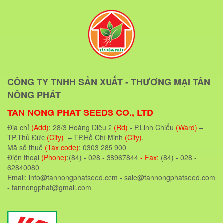
CÔNG TY TNHH SẢN XUẤT - THƯƠNG MẠI TÂN
NÔNG PHÁT
TAN NONG PHAT SEEDS CO., LTD
Địa chỉ
(Add)
: 28/3 Hoàng Diệu 2
(Rd)
- P.Linh Chiểu
(Ward)
–
TP.Thủ Đức
(City)
– TP.Hồ Chí Minh
(City)
.
Mã số thuế
(Tax code)
: 0303 285 900
Điện thoại
(Phone)
:(84) - 028 - 38967844
- Fax:
(84) - 028 -
62840080
Email: info@tannongphatseed.com - sale@tannongphatseed.com
- tannongphat@gmail.com