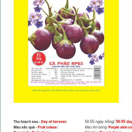
Thu hoạch sau -
Day of harvest
:
50-55 ngày trồng/
50-55 day
Màu sắc quả -
Fruit colour
:
Màu tím bóng/
Purple skin co