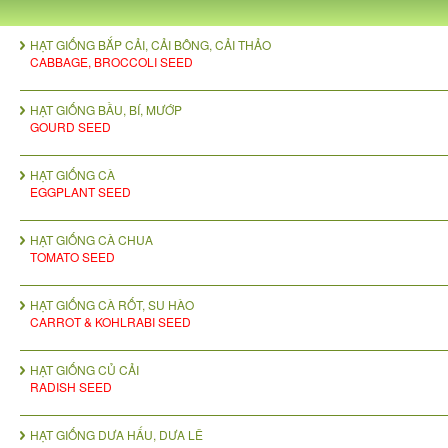
HẠT GIỐNG BẮP CẢI, CẢI BÔNG, CẢI THẢO
CABBAGE, BROCCOLI SEED
HẠT GIỐNG BẦU, BÍ, MƯỚP
GOURD SEED
HẠT GIỐNG CÀ
EGGPLANT SEED
HẠT GIỐNG CÀ CHUA
TOMATO SEED
HẠT GIỐNG CÀ RỐT, SU HÀO
CARROT & KOHLRABI SEED
HẠT GIỐNG CỦ CẢI
RADISH SEED
HẠT GIỐNG DƯA HẤU, DƯA LÊ