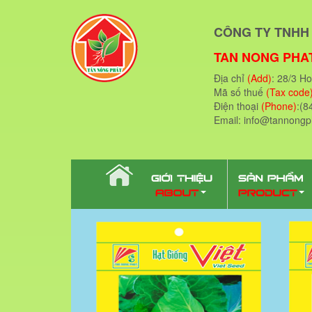
CÔNG TY TNHH 
TAN NONG PHAT
Địa chỉ
(Add)
: 28/3 H
Mã số thuế
(Tax code
Điện thoại
(Phone)
:(8
Email: info@tannong