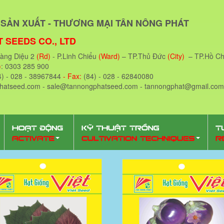
SẢN XUẤT - THƯƠNG MẠI TÂN NÔNG PHÁT
 SEEDS CO., LTD
oàng Diệu 2
(Rd)
- P.Linh Chiểu
(Ward)
– TP.Thủ Đức
(City)
– TP.Hồ Ch
)
: 0303 285 900
4) - 028 - 38967844
- Fax:
(84) - 028 - 62840080
phatseed.com - sale@tannongphatseed.com - tannongphat@gmail.com