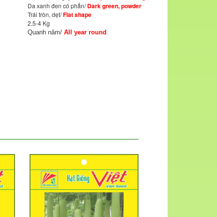
Da xanh đen có phấn/
Dark green, powder
Trái tròn, dẹt/
Flat shape
2.5-4 Kg
Quanh năm/
All year round