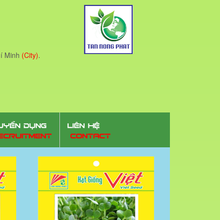
í Minh
(City)
.