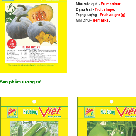
Màu sắc quả -
Fruit colour
:
Dạng trái -
Fruit shape
:
Trọng lượng -
Fruit weight (g)
:
Ghi Chú -
Remarks
:
Sản phẩm tương tự