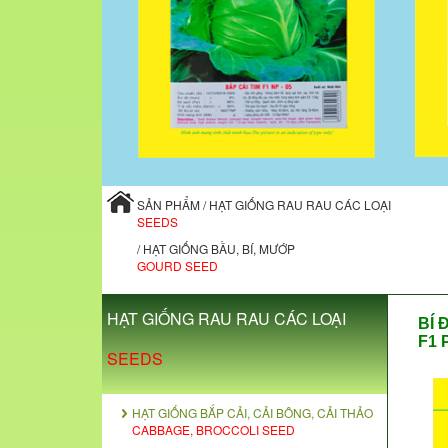
SẢN PHẨM / HẠT GIỐNG RAU RAU CÁC LOẠI
SEEDS
/ HẠT GIỐNG BẦU, BÍ, MƯỚP
GOURD SEED
HẠT GIỐNG RAU RAU CÁC LOẠI
BÍ 
F1 
SEEDS
HẠT GIỐNG BẮP CẢI, CẢI BÔNG, CẢI THẢO
CABBAGE, BROCCOLI SEED