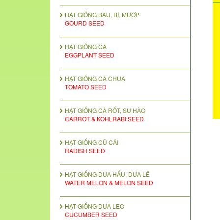
HẠT GIỐNG BẦU, BÍ, MƯỚP
GOURD SEED
HẠT GIỐNG CÀ
EGGPLANT SEED
HẠT GIỐNG CÀ CHUA
TOMATO SEED
HẠT GIỐNG CÀ RỐT, SU HÀO
CARROT & KOHLRABI SEED
HẠT GIỐNG CỦ CẢI
RADISH SEED
HẠT GIỐNG DƯA HẤU, DƯA LÊ
WATER MELON & MELON SEED
HẠT GIỐNG DƯA LEO
CUCUMBER SEED