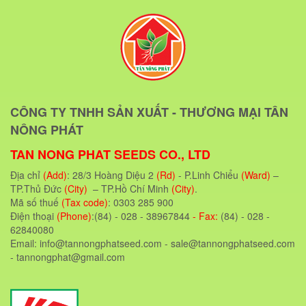
CÔNG TY TNHH SẢN XUẤT - THƯƠNG MẠI TÂN
NÔNG PHÁT
TAN NONG PHAT SEEDS CO., LTD
Địa chỉ
(Add)
: 28/3 Hoàng Diệu 2
(Rd)
- P.Linh Chiểu
(Ward)
–
TP.Thủ Đức
(City)
– TP.Hồ Chí Minh
(City)
.
Mã số thuế
(Tax code)
: 0303 285 900
Điện thoại
(Phone)
:(84) - 028 - 38967844
- Fax:
(84) - 028 -
62840080
Email: info@tannongphatseed.com - sale@tannongphatseed.com
- tannongphat@gmail.com