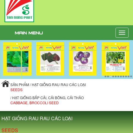
Toggle
naviga
SẢN PHẨM / HẠT GIỐNG RAU RAU CÁC LOẠI
SEEDS
/ HẠT GIỐNG BẮP CẢI, CẢI BÔNG, CẢI THẢO
CABBAGE, BROCCOLI SEED
HẠT GIỐNG RAU RAU CÁC LOẠI
SEEDS