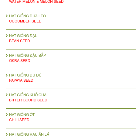
WATER MELON & MELON SEED
HẠT GIỐNG DƯA LEO
CUCUMBER SEED
HẠT GIỐNG ĐẬU
BEAN SEED
HAT GIỐNG ĐẬU BẮP
OKRA SEED
HẠT GIỐNG ĐU ĐỦ
PAPAYA SEED
HẠT GIỐNG KHỔ QUA
BITTER GOURD SEED
HẠT GIỐNG ỚT
CHILI SEED
HẠT GIỐNG RAU ĂN LÁ