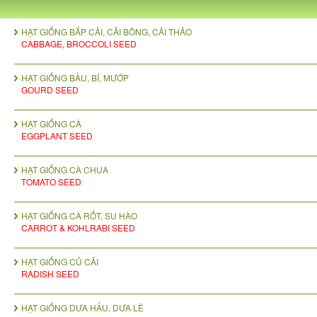
HẠT GIỐNG BẮP CẢI, CẢI BÔNG, CẢI THẢO
CABBAGE, BROCCOLI SEED
HẠT GIỐNG BẦU, BÍ, MƯỚP
GOURD SEED
HẠT GIỐNG CÀ
EGGPLANT SEED
HẠT GIỐNG CÀ CHUA
TOMATO SEED
HẠT GIỐNG CÀ RỐT, SU HÀO
CARROT & KOHLRABI SEED
HẠT GIỐNG CỦ CẢI
RADISH SEED
HẠT GIỐNG DƯA HẤU, DƯA LÊ